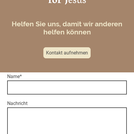
for
J
esus
Helfen Sie uns, damit wir anderen
helfen können
Kontakt aufnehmen
Name
*
Nachricht