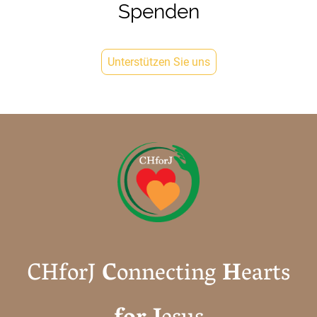
Spenden
Unterstützen Sie uns
CHforJ
C
onnecting
H
earts